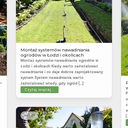
Montaż systemów nawadniania
ogrodów w Łodzi i okolicach
Montaż systemów nawadniania ogrodów w
Łodzi i okolicach Kiedy warto zainstalować
nawadnianie i co daje dobrze zaprojektowany
system System nawadniania warto
–
zainstalować wtedy, gdy ogród […]
w
Czytaj więcej...
P
o
z
w
MAJ 29
[