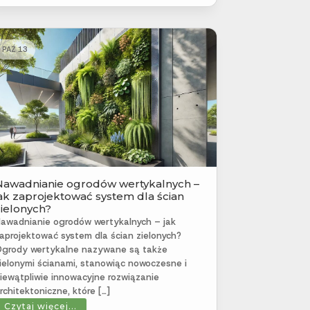
PAŹ 13
Nawadnianie ogrodów wertykalnych –
jak zaprojektować system dla ścian
zielonych?
awadnianie ogrodów wertykalnych – jak
aprojektować system dla ścian zielonych?
grody wertykalne nazywane są także
ielonymi ścianami, stanowiąc nowoczesne i
iewątpliwie innowacyjne rozwiązanie
rchitektoniczne, które […]
Czytaj więcej...