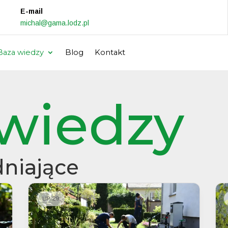
E-mail
michal@gama.lodz.pl
Baza wiedzy
Blog
Kontakt
wiedzy
niające
LIP 29