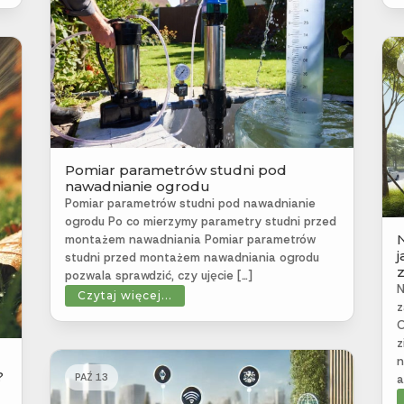
Pomiar parametrów studni pod
nawadnianie ogrodu
Pomiar parametrów studni pod nawadnianie
ogrodu Po co mierzymy parametry studni przed
montażem nawadniania Pomiar parametrów
studni przed montażem nawadniania ogrodu
pozwala sprawdzić, czy ujęcie […]
N
Czytaj więcej...
z
O
z
n
?
PAŹ 13
a