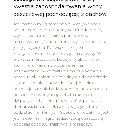
kwestia zagospodarowania wody
deszczowej pochodzącej z dachów.
Jeśli zostawimy ją samą sobie, wypływająca z
rynien woda będzie podmywała fundamenty,
wypłukiwała korę, żwiry i gromadziła w
najniższych częściach terenu czyli tam gdzie i tak
jest jej najwięcej. Rozwiązaniem jest
zmagazynowanie bądź rozsączenie wody. W
pierwszym przypadku budujemy zbiornik, w
którym gromadzimy wodę celem jej
późniejszego wykorzystania do nawodnienia
ogrodu. Taki zbiornik jest jednym z dwóch źródeł
zasilania instalacji nawadniającej, drugim
pozostaje studnia bądź wodociąg. Jeśli chodzi o
rozsączanie wody do gruntu to mamy do
dyspozycji cały szereg rozwiązań w postaci rur
drenarskich, skrzynek rozsączających, tuneli
bądź studni chłonnych. Sposób ich działania jest
jednak ten sam, zgromadzić wodę deszczową
podczas opadów i miarowo ją rozsączyć.