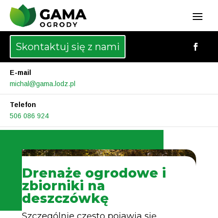
Skontaktuj się z nami
E-mail
michal@gama.lodz.pl
Telefon
506 086 924
Drenaże ogrodowe i
zbiorniki na
deszczówkę
Szczególnie często pojawia się