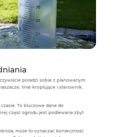
niania
czywiście poradzi sobie z planowanym
zacze, linie kroplujące i sterownik,
 czasie. To kluczowe dane do
tórej część ogrodu jest podlewana zbyt
 obniża, może to oznaczać konieczność