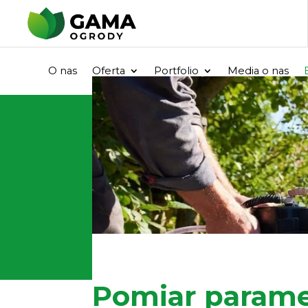
O nas
Oferta
Portfolio
Media o nas
Pomiar param