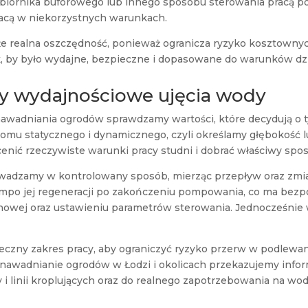
 zbiornika buforowego lub innego sposobu sterowania pracą p
racą w niekorzystnych warunkach.
że realna oszczędność, ponieważ ogranicza ryzyko kosztowny
k, by było wydajne, bezpieczne i dopasowane do warunków dzi
by wydajnościowe ujęcia wody
wadniania ogrodów sprawdzamy wartości, które decydują o ty
iomu statycznego i dynamicznego, czyli określamy głębokość 
nić rzeczywiste warunki pracy studni i dobrać właściwy sposó
wadzamy w kontrolowany sposób, mierząc przepływ oraz zmia
empo jej regeneracji po zakończeniu pompowania, co ma bezp
owej oraz ustawieniu parametrów sterowania. Jednocześnie we
zny zakres pracy, aby ograniczyć ryzyko przerw w podlewa
ym nawadnianie ogrodów w Łodzi i okolicach przekazujemy info
y i linii kroplujących oraz do realnego zapotrzebowania na wod