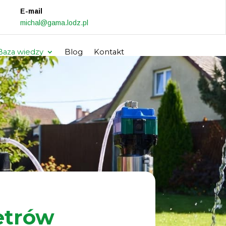
E-mail
michal@gama.lodz.pl
Baza wiedzy
Blog
Kontakt
etrów