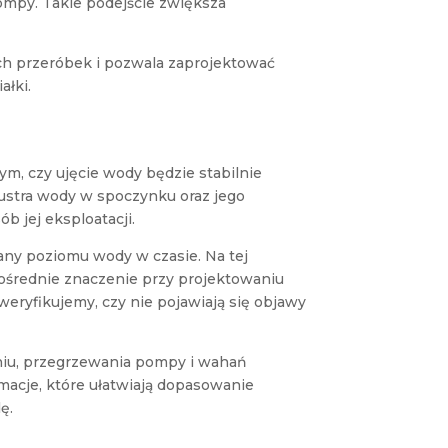
ompy. Takie podejście zwiększa
ch przeróbek i pozwala zaprojektować
ałki.
m, czy ujęcie wody będzie stabilnie
lustra wody w spoczynku oraz jego
b jej eksploatacji.
ny poziomu wody w czasie. Na tej
ośrednie znaczenie przy projektowaniu
ryfikujemy, czy nie pojawiają się objawy
niu, przegrzewania pompy i wahań
rmacje, które ułatwiają dopasowanie
ę.