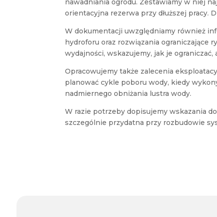
nawadniania ogrodu. Zestawiamy w niej naj
orientacyjna rezerwa przy dłuższej pracy. D
W dokumentacji uwzględniamy również info
hydroforu oraz rozwiązania ograniczające 
wydajności, wskazujemy, jak je ogranicza
Opracowujemy także zalecenia eksploatacyj
planować cykle poboru wody, kiedy wykon
nadmiernego obniżania lustra wody.
W razie potrzeby dopisujemy wskazania doty
szczególnie przydatna przy rozbudowie sys