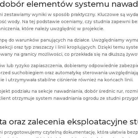
i dobór elementów systemu nawad
 zestawiamy wyniki w sposób praktyczny. Kluczowe są wydaj
akość wody. Na tej podstawie oceniamy, czy studnia zapewni 
niczenia, które należy uwzględnić w projekcie.
mpę do warunków panujących na działce. Uwzględniamy wyma
kcji oraz typ zraszaczy i linii kroplujących. Dzięki temu syste
owany na granicy możliwości, co przekłada się na dłuższą żyw
ów lub ryzyko zapiaszczenia, dobieramy odpowiednie zabezpie
rzed suchobiegiem oraz automatykę sterowania uwzględniając
ie i utrzymywała stabilne ciśnienie również na końcach linii.
ekt podziału na sekcje nawadniania, dobór średnic rur, rozm
 klient otrzymuje system nawadniania ogrodu ze studni przyg
a oraz zalecenia eksploatacyjne s
przygotowujemy czytelną dokumentację, która ułatwia bezpi