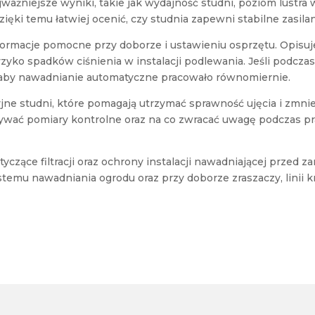
ważniejsze wyniki, takie jak wydajność studni, poziom lustr
zięki temu łatwiej ocenić, czy studnia zapewni stabilne zasilan
rmacje pomocne przy doborze i ustawieniu osprzętu. Opisuj
ryzyko spadków ciśnienia w instalacji podlewania. Jeśli podc
ć, aby nawadnianie automatyczne pracowało równomiernie.
ne studni, które pomagają utrzymać sprawność ujęcia i zmnie
ywać pomiary kontrolne oraz na co zwracać uwagę podczas p
czące filtracji oraz ochrony instalacji nawadniającej przed 
temu nawadniania ogrodu oraz przy doborze zraszaczy, linii k